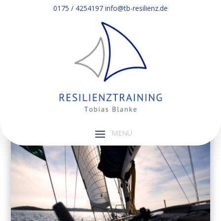
0175 / 4254197
0175 / 4254197
info@tb-resilienz.de
info@tb-resilienz.de